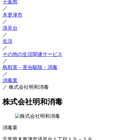
千葉県
／
木更津市
／
清見台
／
生活
／
その他の生活関連サービス
／
鳥獣害・害虫駆除・消毒
／
消毒業
／
株式会社明和消毒
株式会社明和消毒
消毒業
千葉県木更津市清見台１丁目１５－１６