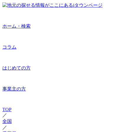
ホーム・検索
コラム
はじめての方
事業主の方
TOP
／
全国
／