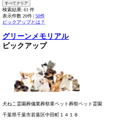
すべてクリア
検索結果:
61
件
表示件数
20件
|
50件
ピックアップとは？
グリーンメモリアル
ピックアップ
犬ねこ霊園
葬儀業
葬祭業
ペット葬祭
ペット霊園
千葉県千葉市若葉区中田町１４１８