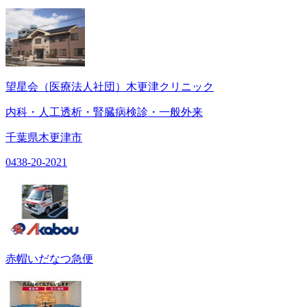
望星会（医療法人社団）木更津クリニック
内科・人工透析・腎臓病検診・一般外来
千葉県木更津市
0438-20-2021
赤帽いだなつ急便