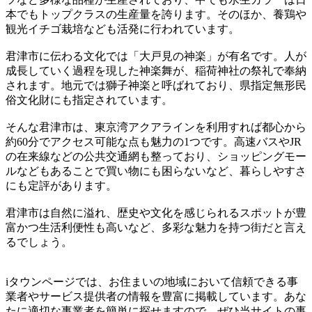
本でもトップクラスの生産量を誇ります。そのほか、養鶏や
観光イチゴ栽培なども活発に行われています。
君津市に伝わる文化では「大戸見の神楽」が有名です。人が
成長していく過程を現した神楽舞が、稲荷神社の祭礼で奉納
されます。地元では獅子神楽と呼ばれており、県指定無形民
俗文化財にも指定されています。
そんな君津市は、東京湾アクアラインを利用すれば都心から
約60分でアクセス可能な点も魅力の1つです。高速バスやJR
の在来線などの公共交通網も整っており、ショッピングモー
ルなどもあることで買い物にも困らないなど、暮らしやすさ
にも定評があります。
君津市は自然に溢れ、歴史や文化を感じられるスポットが豊
富かつ生活利便性も高いなど、多彩な魅力を持つ街だと言え
るでしょう。
iタウンページでは、お住まいの地域において信頼できる事
業者やサービス提供者の情報を豊富に掲載しています。あな
たに適切な事業者を簡単に探せますので、ぜひ当サイトの事