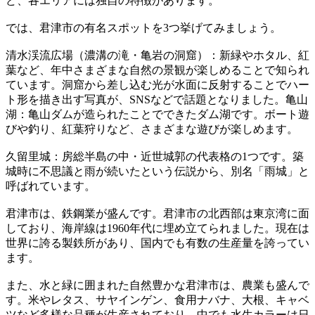
ど、各エリアには独自の特徴があります。
では、君津市の有名スポットを3つ挙げてみましょう。
清水渓流広場（濃溝の滝・亀岩の洞窟）：新緑やホタル、紅
葉など、年中さまざまな自然の景観が楽しめることで知られ
ています。洞窟から差し込む光が水面に反射することでハー
ト形を描き出す写真が、SNSなどで話題となりました。亀山
湖：亀山ダムが造られたことでできたダム湖です。ボート遊
びや釣り、紅葉狩りなど、さまざまな遊びが楽しめます。
久留里城：房総半島の中・近世城郭の代表格の1つです。築
城時に不思議と雨が続いたという伝説から、別名「雨城」と
呼ばれています。
君津市は、鉄鋼業が盛んです。君津市の北西部は東京湾に面
しており、海岸線は1960年代に埋め立てられました。現在は
世界に誇る製鉄所があり、国内でも有数の生産量を誇ってい
ます。
また、水と緑に囲まれた自然豊かな君津市は、農業も盛んで
す。米やレタス、サヤインゲン、食用ナバナ、大根、キャベ
ツなど多様な品種が生産されており、中でも水生カラーは日