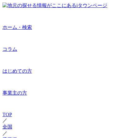
ホーム・検索
コラム
はじめての方
事業主の方
TOP
／
全国
／