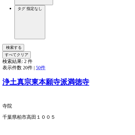
タグ
指定なし
検索する
すべてクリア
検索結果:
2
件
表示件数
20件
|
50件
浄土真宗東本願寺派満徳寺
寺院
千葉県柏市高田１００５