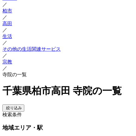
／
柏市
／
高田
／
生活
／
その他の生活関連サービス
／
宗教
／
寺院の一覧
千葉県柏市高田 寺院の一覧
絞り込み
検索条件
地域
エリア・駅