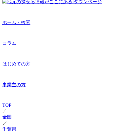
ホーム・検索
コラム
はじめての方
事業主の方
TOP
／
全国
／
千葉県