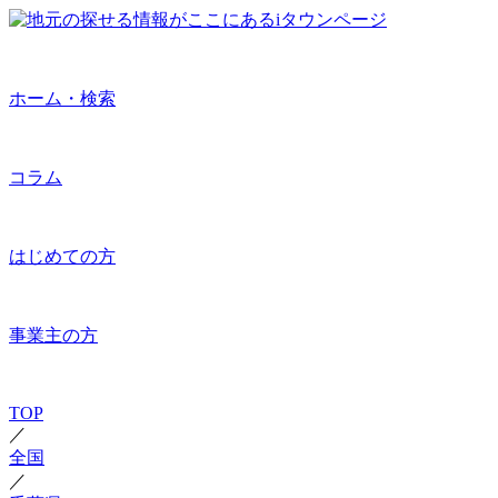
ホーム・検索
コラム
はじめての方
事業主の方
TOP
／
全国
／