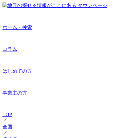
ホーム・検索
コラム
はじめての方
事業主の方
TOP
／
全国
／