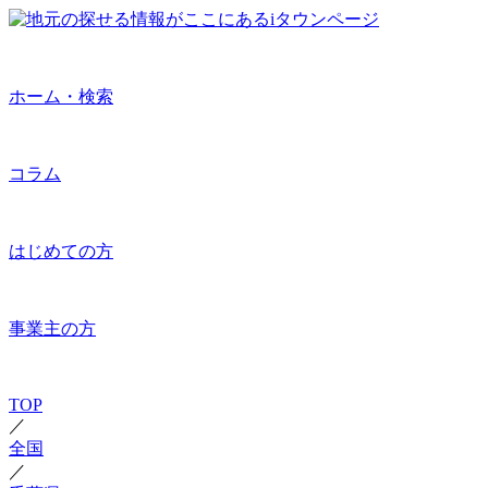
ホーム・検索
コラム
はじめての方
事業主の方
TOP
／
全国
／