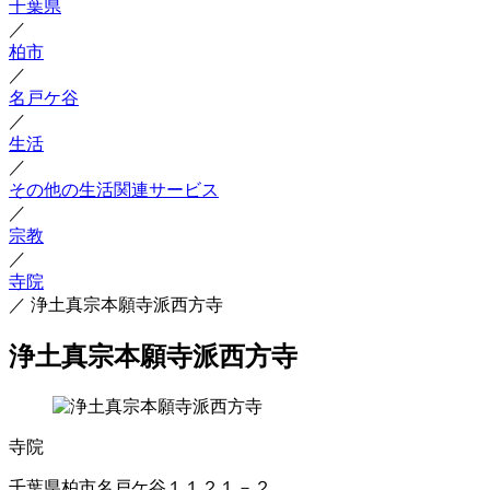
千葉県
／
柏市
／
名戸ケ谷
／
生活
／
その他の生活関連サービス
／
宗教
／
寺院
／
浄土真宗本願寺派西方寺
浄土真宗本願寺派西方寺
寺院
千葉県柏市名戸ケ谷１１２１－２