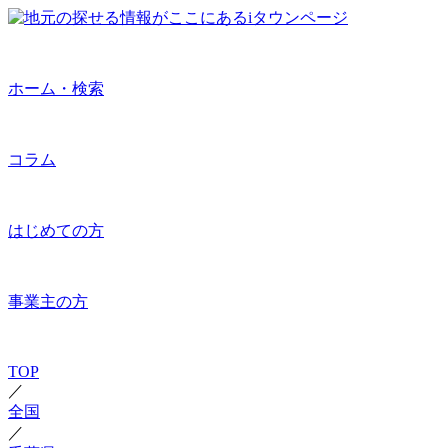
ホーム・検索
コラム
はじめての方
事業主の方
TOP
／
全国
／