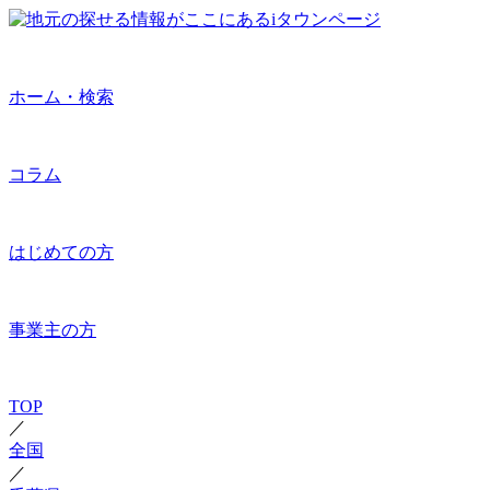
ホーム・検索
コラム
はじめての方
事業主の方
TOP
／
全国
／