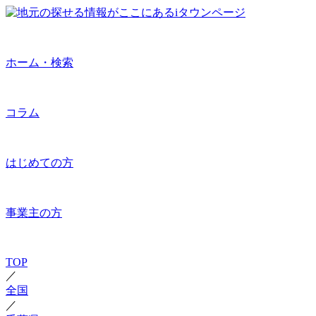
ホーム・検索
コラム
はじめての方
事業主の方
TOP
／
全国
／