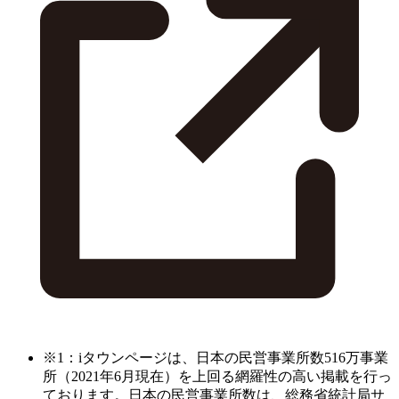
※1：iタウンページは、日本の民営事業所数516万事業
所（2021年6月現在）を上回る網羅性の高い掲載を行っ
ております。日本の民営事業所数は、総務省統計局サ