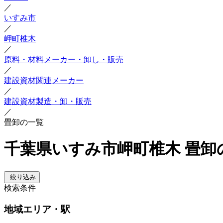
／
いすみ市
／
岬町椎木
／
原料・材料メーカー・卸し・販売
／
建設資材関連メーカー
／
建設資材製造・卸・販売
／
畳卸の一覧
千葉県いすみ市岬町椎木 畳卸
絞り込み
検索条件
地域
エリア・駅