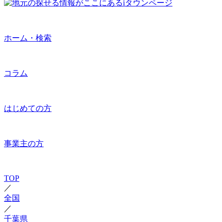
ホーム・検索
コラム
はじめての方
事業主の方
TOP
／
全国
／
千葉県