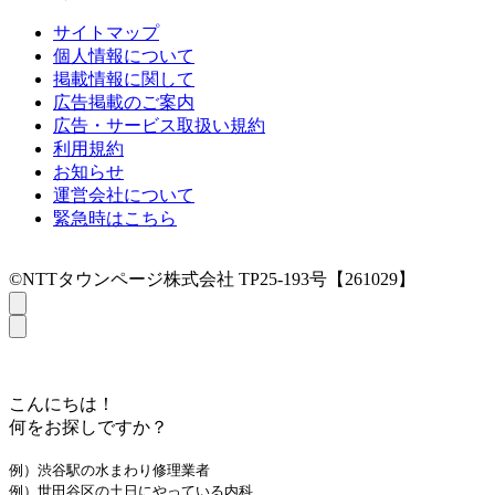
サイトマップ
個人情報について
掲載情報に関して
広告掲載のご案内
広告・サービス取扱い規約
利用規約
お知らせ
運営会社について
緊急時はこちら
©NTTタウンページ株式会社 TP25-193号【261029】
こんにちは！
何をお探しですか？
例）渋谷駅の水まわり修理業者
例）世田谷区の土日にやっている内科