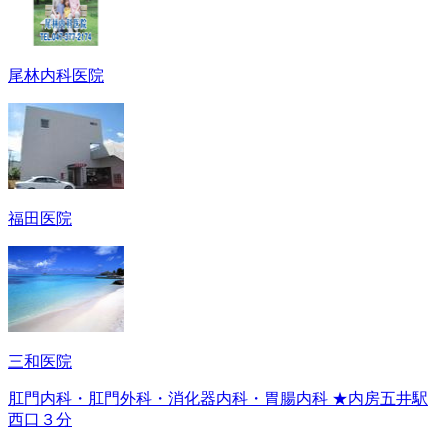
尾林内科医院
福田医院
三和医院
肛門内科・肛門外科・消化器内科・胃腸内科 ★内房五井駅
西口３分