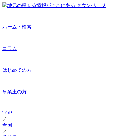
ホーム・検索
コラム
はじめての方
事業主の方
TOP
／
全国
／