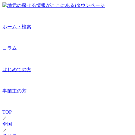
ホーム・検索
コラム
はじめての方
事業主の方
TOP
／
全国
／