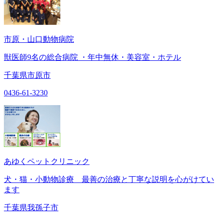
市原・山口動物病院
獣医師9名の総合病院 ・年中無休・美容室・ホテル
千葉県市原市
0436-61-3230
あゆくペットクリニック
犬・猫・小動物診療 最善の治療と丁寧な説明を心がけてい
ます
千葉県我孫子市