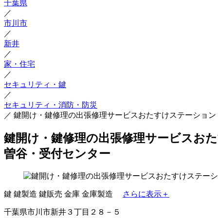
千葉県
／
市川市
／
新井
／
家・住宅
／
セキュリティ・鍵
／
セキュリティ・消防・防災
／
鍵開け・鍵修理の出張修理サービスおたすけステーション
鍵開け・鍵修理の出張修理サービスおた
曽谷・受付センター
鍵
鍵製造
鍵販売
金庫
金庫製造
さらに表示＋
千葉県市川市新井３丁目２８－５