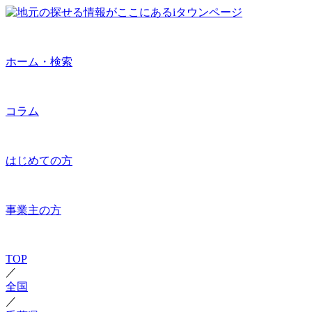
ホーム・検索
コラム
はじめての方
事業主の方
TOP
／
全国
／