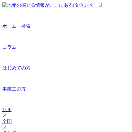
ホーム・検索
コラム
はじめての方
事業主の方
TOP
／
全国
／