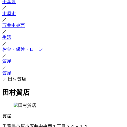
千葉県
／
市原市
／
五井中央西
／
生活
／
お金・保険・ローン
／
質屋
／
質屋
／
田村質店
田村質店
質屋
千葉県市原市五井中央西１丁目２４－１１