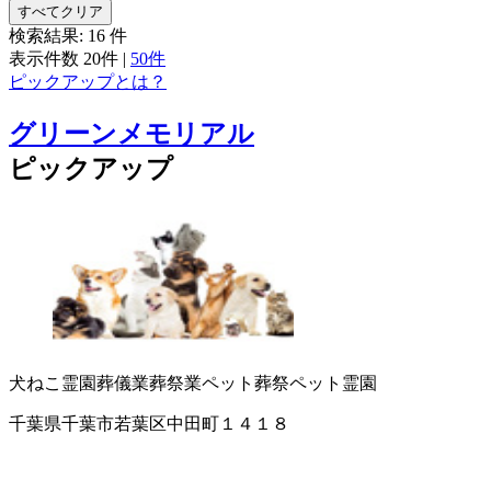
すべてクリア
検索結果:
16
件
表示件数
20件
|
50件
ピックアップとは？
グリーンメモリアル
ピックアップ
犬ねこ霊園
葬儀業
葬祭業
ペット葬祭
ペット霊園
千葉県千葉市若葉区中田町１４１８