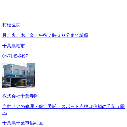
村松医院
月、火、木、金＝午後７時３０分まで診療
千葉県柏市
04-7145-6497
株式会社千葉寺岡
自動ドアの修理・保守委託・スポット点検は信頼の千葉寺岡
へ
千葉県千葉市稲毛区