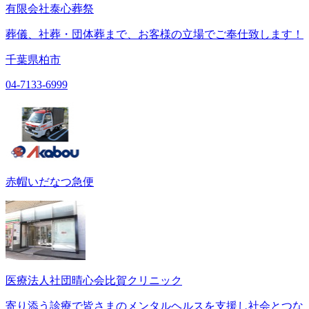
有限会社泰心葬祭
葬儀、社葬・団体葬まで、お客様の立場でご奉仕致します！
千葉県柏市
04-7133-6999
赤帽いだなつ急便
医療法人社団晴心会比賀クリニック
寄り添う診療で皆さまのメンタルヘルスを支援し社会とつな