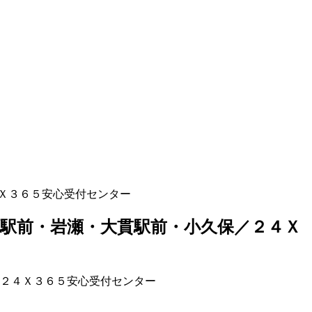
Ｘ３６５安心受付センター
駅前・岩瀬・大貫駅前・小久保／２４Ｘ