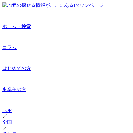
ホーム・検索
コラム
はじめての方
事業主の方
TOP
／
全国
／