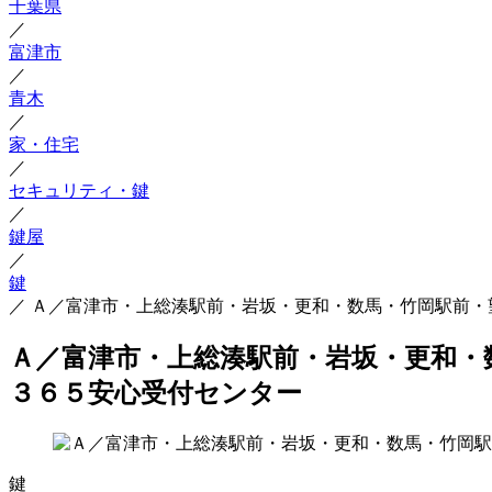
千葉県
／
富津市
／
青木
／
家・住宅
／
セキュリティ・鍵
／
鍵屋
／
鍵
／
Ａ／富津市・上総湊駅前・岩坂・更和・数馬・竹岡駅前・
Ａ／富津市・上総湊駅前・岩坂・更和・
３６５安心受付センター
鍵