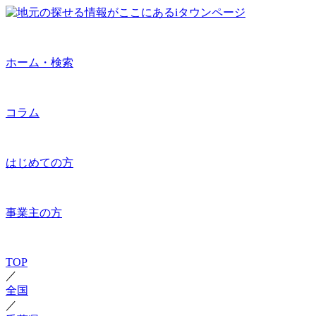
ホーム・検索
コラム
はじめての方
事業主の方
TOP
／
全国
／