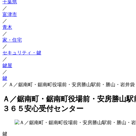
千葉県
／
富津市
／
青木
／
家・住宅
／
セキュリティ・鍵
／
鍵屋
／
鍵
／
Ａ／鋸南町・鋸南町役場前・安房勝山駅前・勝山・岩井袋
Ａ／鋸南町・鋸南町役場前・安房勝山駅
３６５安心受付センター
鍵