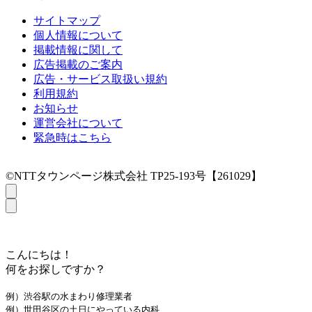
サイトマップ
個人情報について
掲載情報に関して
広告掲載のご案内
広告・サービス取扱い規約
利用規約
お知らせ
運営会社について
緊急時はこちら
©NTTタウンページ株式会社 TP25-193号【261029】
こんにちは！
何をお探しですか？
例）渋谷駅の水まわり修理業者
例）世田谷区の土日にやっている内科