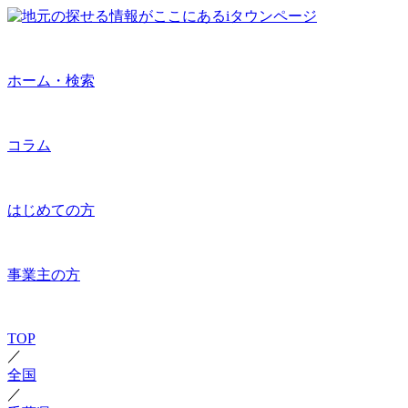
ホーム・検索
コラム
はじめての方
事業主の方
TOP
／
全国
／