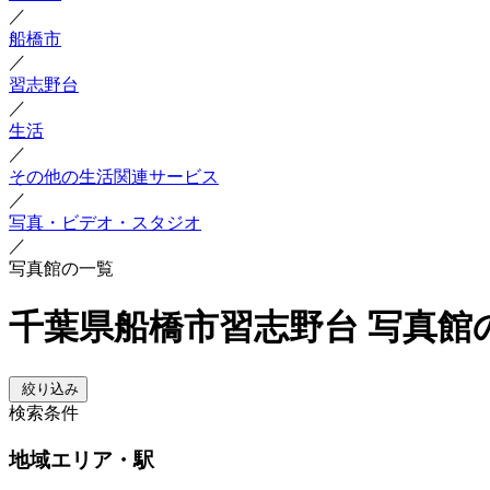
／
船橋市
／
習志野台
／
生活
／
その他の生活関連サービス
／
写真・ビデオ・スタジオ
／
写真館の一覧
千葉県船橋市習志野台 写真館
絞り込み
検索条件
地域
エリア・駅