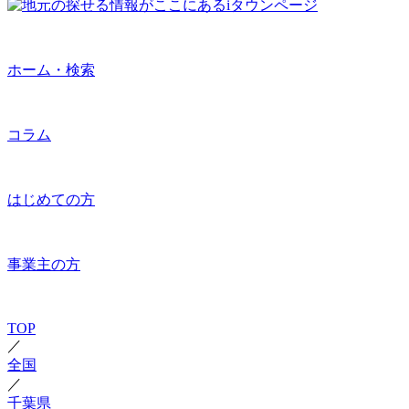
ホーム・検索
コラム
はじめての方
事業主の方
TOP
／
全国
／
千葉県