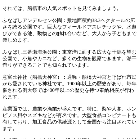
それでは、船橋市の人気スポットを見てみましょう。
ふなばしアンデルセン公園：敷地面積約38.3ヘクタールの広
さを誇る公園です。巨大なフィールドアスレチックや、水遊
びができる池、動物との触れ合いなど、大人から子どもまで
楽しめます。
ふなばし三番瀬海浜公園：東京湾に面する広大な干潟を望む
公園で、小魚やカニなど、多くの生物を観察できます。潮干
狩りができることでも知られています。
意富比神社（船橋大神宮）：通称・船橋大神宮と呼ばれ市民
から愛されている神社です。1900年以上の歴史があり、毎年
催される例大祭では400年以上の歴史を持つ奉納相撲が行わ
れます。
産業面では、農業や漁業が盛んです。特に、梨や人参、ホン
ビノス貝やスズキなどが有名です。大型食品コンビナートも
有しており、加工食品の供給源として全国から注目されてい
ます。