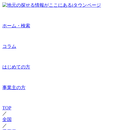
ホーム・検索
コラム
はじめての方
事業主の方
TOP
／
全国
／