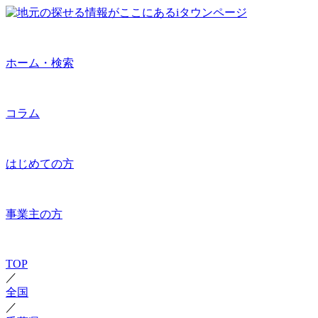
ホーム・検索
コラム
はじめての方
事業主の方
TOP
／
全国
／