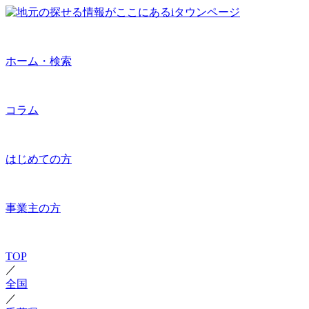
ホーム・検索
コラム
はじめての方
事業主の方
TOP
／
全国
／