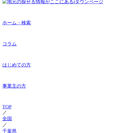
ホーム・検索
コラム
はじめての方
事業主の方
TOP
／
全国
／
千葉県