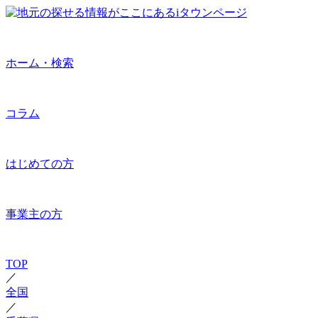
ホーム・検索
コラム
はじめての方
事業主の方
TOP
／
全国
／