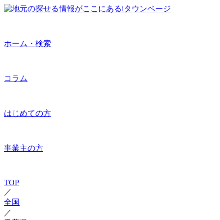
ホーム・検索
コラム
はじめての方
事業主の方
TOP
／
全国
／