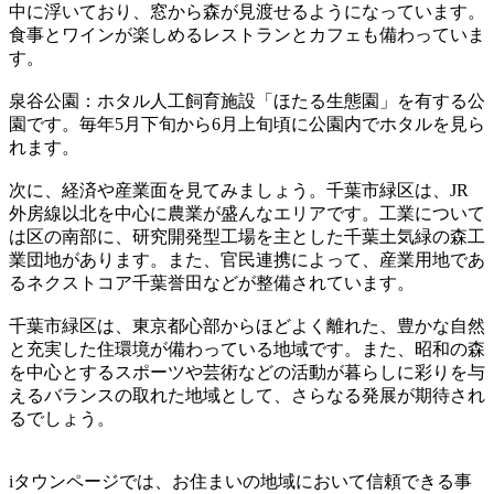
中に浮いており、窓から森が見渡せるようになっています。
食事とワインが楽しめるレストランとカフェも備わっていま
す。
泉谷公園：ホタル人工飼育施設「ほたる生態園」を有する公
園です。毎年5月下旬から6月上旬頃に公園内でホタルを見ら
れます。
次に、経済や産業面を見てみましょう。千葉市緑区は、JR
外房線以北を中心に農業が盛んなエリアです。工業について
は区の南部に、研究開発型工場を主とした千葉土気緑の森工
業団地があります。また、官民連携によって、産業用地であ
るネクストコア千葉誉田などが整備されています。
千葉市緑区は、東京都心部からほどよく離れた、豊かな自然
と充実した住環境が備わっている地域です。また、昭和の森
を中心とするスポーツや芸術などの活動が暮らしに彩りを与
えるバランスの取れた地域として、さらなる発展が期待され
るでしょう。
iタウンページでは、お住まいの地域において信頼できる事