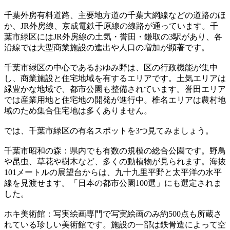
千葉外房有料道路、主要地方道の千葉大網線などの道路のほ
か、JR外房線、京成電鉄千原線の線路が通っています。千
葉市緑区にはJR外房線の土気・誉田・鎌取の3駅があり、各
沿線では大型商業施設の進出や人口の増加が顕著です。
千葉市緑区の中心であるおゆみ野は、区の行政機能が集中
し、商業施設と住宅地域を有するエリアです。土気エリアは
緑豊かな地域で、都市公園も整備されています。誉田エリア
では産業用地と住宅地の開発が進行中。椎名エリアは農村地
域のため集合住宅地は多くありません。
では、千葉市緑区の有名スポットを3つ見てみましょう。
千葉市昭和の森：県内でも有数の規模の総合公園です。野鳥
や昆虫、草花や樹木など、多くの動植物が見られます。海抜
101メートルの展望台からは、九十九里平野と太平洋の水平
線を見渡せます。「日本の都市公園100選」にも選定されま
した。
ホキ美術館：写実絵画専門で写実絵画のみ約500点も所蔵さ
れている珍しい美術館です。施設の一部は鉄骨造によって空