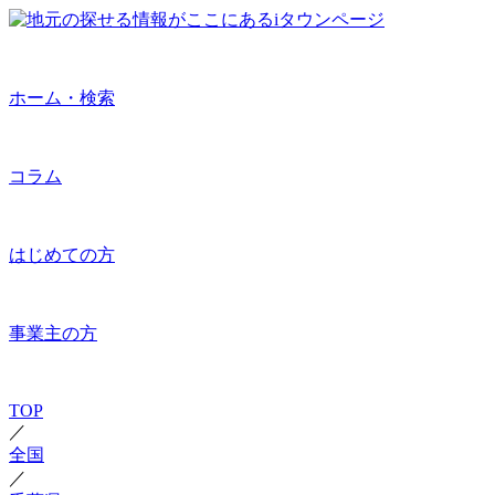
ホーム・検索
コラム
はじめての方
事業主の方
TOP
／
全国
／