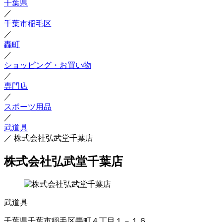
千葉県
／
千葉市稲毛区
／
轟町
／
ショッピング・お買い物
／
専門店
／
スポーツ用品
／
武道具
／
株式会社弘武堂千葉店
株式会社弘武堂千葉店
武道具
千葉県千葉市稲毛区轟町４丁目１－１６