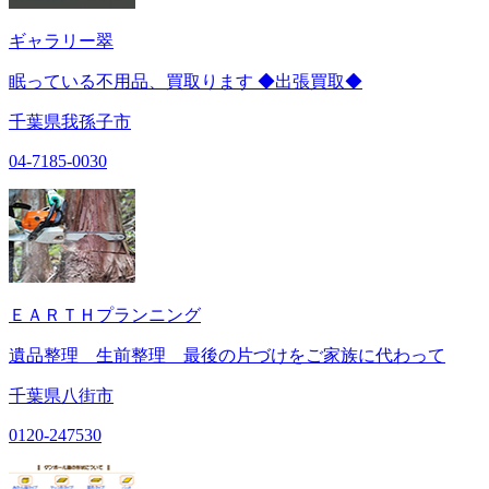
ギャラリー翠
眠っている不用品、買取ります ◆出張買取◆
千葉県我孫子市
04-7185-0030
ＥＡＲＴＨプランニング
遺品整理 生前整理 最後の片づけをご家族に代わって
千葉県八街市
0120-247530