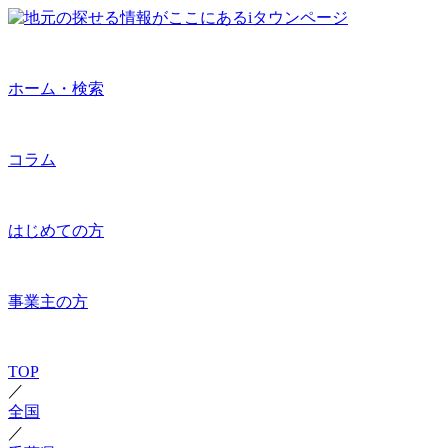
ホーム・検索
コラム
はじめての方
事業主の方
TOP
／
全国
／