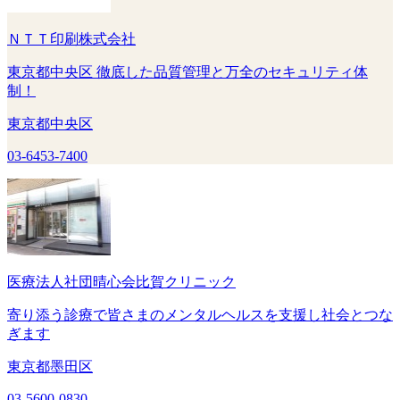
ＮＴＴ印刷株式会社
東京都中央区 徹底した品質管理と万全のセキュリティ体
制！
東京都中央区
03-6453-7400
医療法人社団晴心会比賀クリニック
寄り添う診療で皆さまのメンタルヘルスを支援し社会とつな
ぎます
東京都墨田区
03-5600-0830