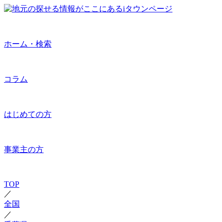
ホーム・検索
コラム
はじめての方
事業主の方
TOP
／
全国
／