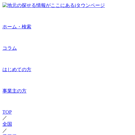
ホーム・検索
コラム
はじめての方
事業主の方
TOP
／
全国
／