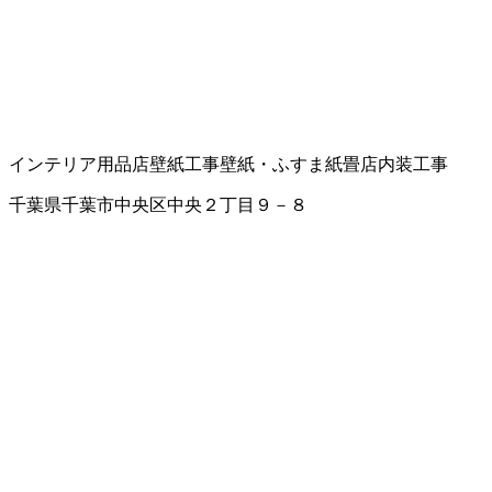
インテリア用品店
壁紙工事
壁紙・ふすま紙
畳店
内装工事
千葉県千葉市中央区中央２丁目９－８