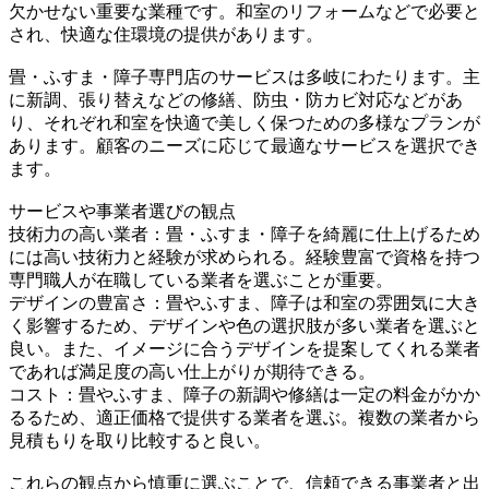
欠かせない重要な業種です。和室のリフォームなどで必要と
され、快適な住環境の提供があります。
畳・ふすま・障子専門店のサービスは多岐にわたります。主
に新調、張り替えなどの修繕、防虫・防カビ対応などがあ
り、それぞれ和室を快適で美しく保つための多様なプランが
あります。顧客のニーズに応じて最適なサービスを選択でき
ます。
サービスや事業者選びの観点
技術力の高い業者：畳・ふすま・障子を綺麗に仕上げるため
には高い技術力と経験が求められる。経験豊富で資格を持つ
専門職人が在職している業者を選ぶことが重要。
デザインの豊富さ：畳やふすま、障子は和室の雰囲気に大き
く影響するため、デザインや色の選択肢が多い業者を選ぶと
良い。また、イメージに合うデザインを提案してくれる業者
であれば満足度の高い仕上がりが期待できる。
コスト：畳やふすま、障子の新調や修繕は一定の料金がかか
るるため、適正価格で提供する業者を選ぶ。複数の業者から
見積もりを取り比較すると良い。
これらの観点から慎重に選ぶことで、信頼できる事業者と出