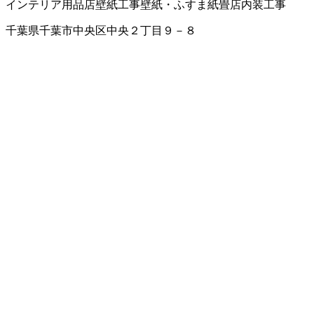
インテリア用品店
壁紙工事
壁紙・ふすま紙
畳店
内装工事
千葉県千葉市中央区中央２丁目９－８