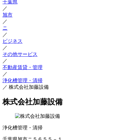
千葉県
／
旭市
／
ニ
／
ビジネス
／
その他サービス
／
不動産賃貸・管理
／
浄化槽管理・清掃
／
株式会社加藤設備
株式会社加藤設備
浄化槽管理・清掃
千葉県旭市ニ５６５５－１