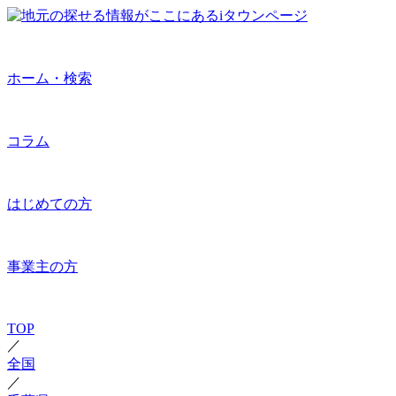
ホーム・検索
コラム
はじめての方
事業主の方
TOP
／
全国
／