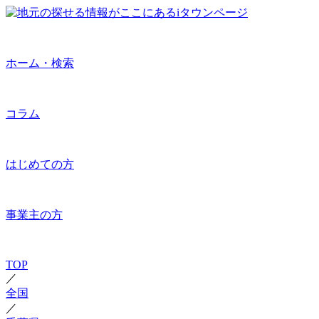
ホーム・検索
コラム
はじめての方
事業主の方
TOP
／
全国
／