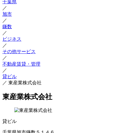
千葉県
／
旭市
／
鎌数
／
ビジネス
／
その他サービス
／
不動産賃貸・管理
／
貸ビル
／
東産業株式会社
東産業株式会社
貸ビル
千葉県旭市鎌数５１４６