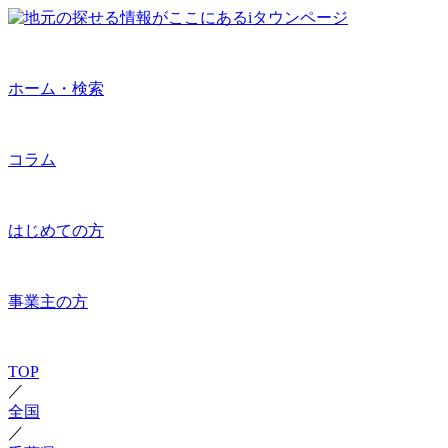
ホーム・検索
コラム
はじめての方
事業主の方
TOP
／
全国
／