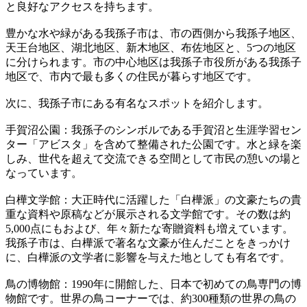
と良好なアクセスを持ちます。
豊かな水や緑がある我孫子市は、市の西側から我孫子地区、
天王台地区、湖北地区、新木地区、布佐地区と、5つの地区
に分けられます。市の中心地区は我孫子市役所がある我孫子
地区で、市内で最も多くの住民が暮らす地区です。
次に、我孫子市にある有名なスポットを紹介します。
手賀沼公園：我孫子のシンボルである手賀沼と生涯学習セン
ター「アビスタ」を含めて整備された公園です。水と緑を楽
しみ、世代を超えて交流できる空間として市民の憩いの場と
なっています。
白樺文学館：大正時代に活躍した「白樺派」の文豪たちの貴
重な資料や原稿などが展示される文学館です。その数は約
5,000点にもおよび、年々新たな寄贈資料も増えています。
我孫子市は、白樺派で著名な文豪が住んだことをきっかけ
に、白樺派の文学者に影響を与えた地としても有名です。
鳥の博物館：1990年に開館した、日本で初めての鳥専門の博
物館です。世界の鳥コーナーでは、約300種類の世界の鳥の