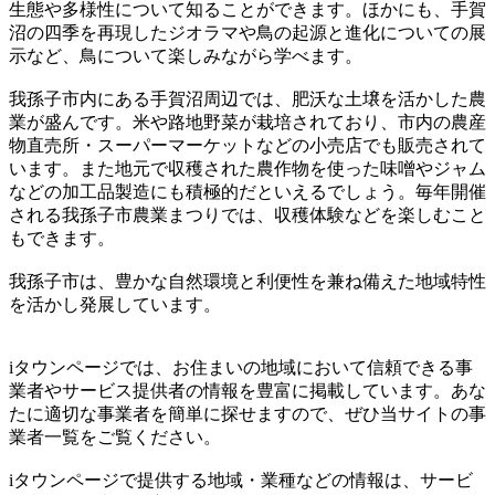
生態や多様性について知ることができます。ほかにも、手賀
沼の四季を再現したジオラマや鳥の起源と進化についての展
示など、鳥について楽しみながら学べます。
我孫子市内にある手賀沼周辺では、肥沃な土壌を活かした農
業が盛んです。米や路地野菜が栽培されており、市内の農産
物直売所・スーパーマーケットなどの小売店でも販売されて
います。また地元で収穫された農作物を使った味噌やジャム
などの加工品製造にも積極的だといえるでしょう。毎年開催
される我孫子市農業まつりでは、収穫体験などを楽しむこと
もできます。
我孫子市は、豊かな自然環境と利便性を兼ね備えた地域特性
を活かし発展しています。
iタウンページでは、お住まいの地域において信頼できる事
業者やサービス提供者の情報を豊富に掲載しています。あな
たに適切な事業者を簡単に探せますので、ぜひ当サイトの事
業者一覧をご覧ください。
iタウンページで提供する地域・業種などの情報は、サービ