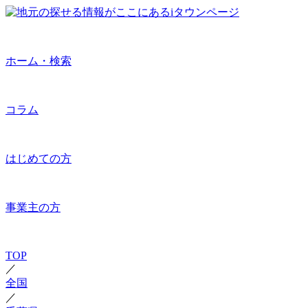
ホーム・検索
コラム
はじめての方
事業主の方
TOP
／
全国
／