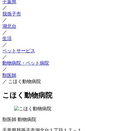
千葉県
／
我孫子市
／
湖北台
／
生活
／
ペットサービス
／
動物病院・ペット病院
／
獣医師
／
こほく動物病院
こほく動物病院
獣医師
動物病院
千葉県我孫子市湖北台１丁目１７－１