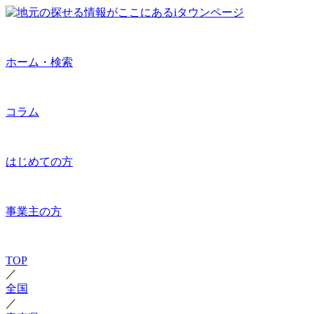
ホーム・検索
コラム
はじめての方
事業主の方
TOP
／
全国
／