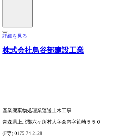
詳細を見る
株式会社鳥谷部建設工業
産業廃棄物処理業
運送
土木工事
青森県上北郡六ヶ所村大字倉内字笹崎５５０
(F専) 0175-74-2128