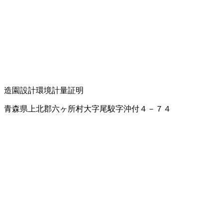
造園設計
環境計量証明
青森県上北郡六ヶ所村大字尾駮字沖付４－７４