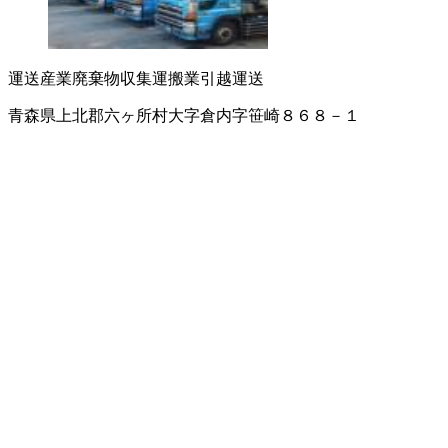
運送
産業廃棄物収集運搬業
引越運送
青森県上北郡六ヶ所村大字倉内字笹崎８６８－１