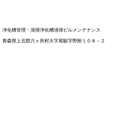
浄化槽管理・清掃
浄化槽清掃
ビルメンテナンス
青森県上北郡六ヶ所村大字尾駮字野附１０８－２