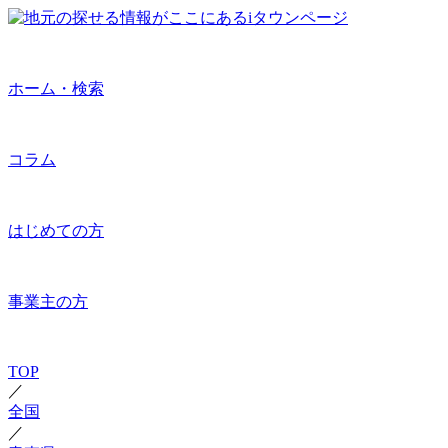
ホーム・検索
コラム
はじめての方
事業主の方
TOP
／
全国
／