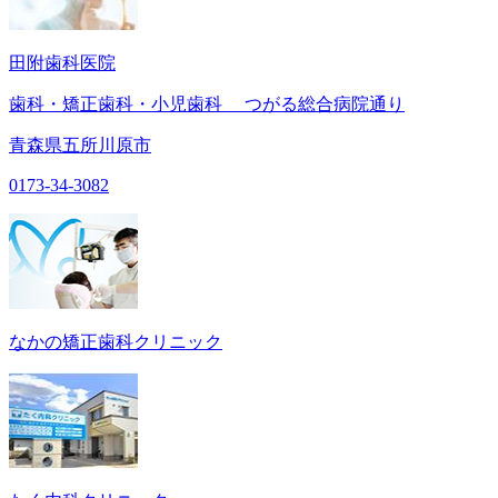
田附歯科医院
歯科・矯正歯科・小児歯科 つがる総合病院通り
青森県五所川原市
0173-34-3082
なかの矯正歯科クリニック