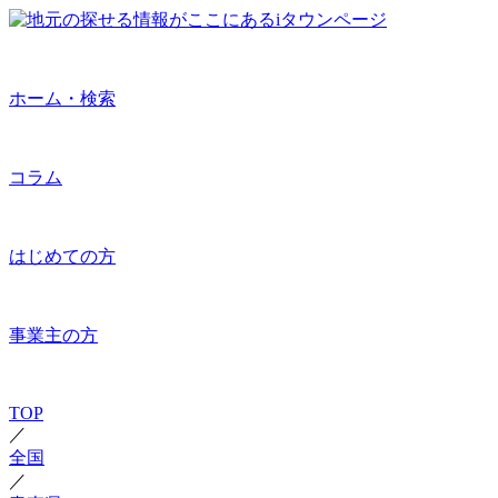
ホーム・検索
コラム
はじめての方
事業主の方
TOP
／
全国
／