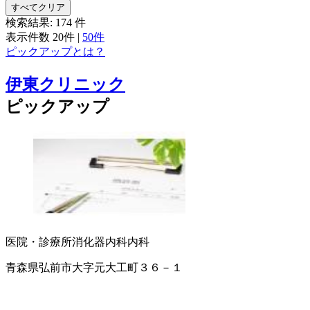
すべてクリア
検索結果:
174
件
表示件数
20件
|
50件
ピックアップとは？
伊東クリニック
ピックアップ
医院・診療所
消化器内科
内科
青森県弘前市大字元大工町３６－１